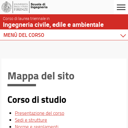
Corso di laurea triennale in
Ingegneria civile, edile e ambientale
MENÙ DEL CORSO
Home
Corso di studio
Didattica
Docenti
Mappa del sito
Orario e calendari
Contatti
Corso di studio
Presentazione del corso
Sedi e strutture
Norme e regolamenti