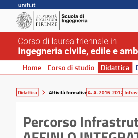
unifi.it
Corso di laurea triennale in
Ingegneria civile, edile e amb
Home
Corso di studio
Didattica
Didattica
Attività formative
A. A. 2016-2017
Infras
Percorso Infrastrut
AFFINI O INTEGRA