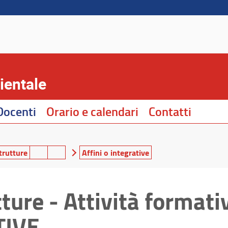
ientale
Docenti
Orario e calendari
Contatti
trutture
Affini o integrative
ture - Attività formati
TIVE