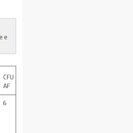
e e
CFU
AF
6