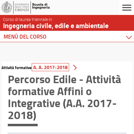
Corso di laurea triennale in
Ingegneria civile, edile e ambientale
MENÙ DEL CORSO
Home
Corso di studio
Didattica
A. A. 2017-2018
Attività formative
Percorso Edile - Attività
Articolazione insegnamenti
Conoscenza di altre lingue
formative Affini o
Tirocinio formativo
Ricerca insegnamenti
Integrative (A.A. 2017-
Piani di studio
2018)
Orientamento
Mobilità internazionale
Prova finale