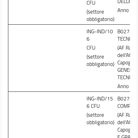
DELL'AR
CFU
Anno Cor
(settore
obbligatorio)
ING-IND/10
B027614 
6
TECNICA
CFU
(AF Ragg
dell'Attiv
(settore
Capogrup
obbligatorio)
GENERALE 
TECNICA)
Anno Cor
ING-IND/15
B027618
6 CFU
COMPUT
(settore
(AF Ragg
obbligatorio)
dell'Attiv
Capogru
E GRAFIC