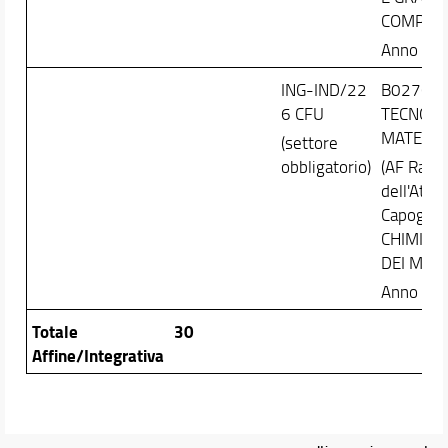
COMPUTA
Anno Cor
ING-IND/22
B027621
6 CFU
TECNOLO
MATERIA
(settore
obbligatorio)
(AF Ragg
dell'Attiv
Capogru
CHIMICA
DEI MATE
Anno Cor
Totale
30
Affine/Integrativa