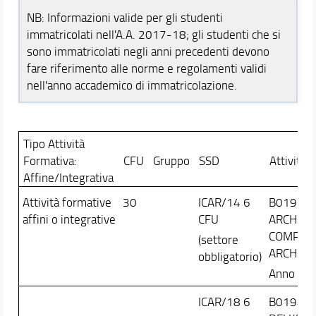
Docenti
NB: Informazioni valide per gli studenti
immatricolati nell'A.A. 2017-18; gli studenti che si
Orario e calendari
sono immatricolati negli anni precedenti devono
Contatti
fare riferimento alle norme e regolamenti validi
nell'anno accademico di immatricolazione.
Tipo Attività
Formativa:
CFU
Gruppo
SSD
Attività 
Affine/Integrativa
Attività formative
30
ICAR/14 6
B019533
affini o integrative
CFU
ARCHITE
COMPOSI
(settore
ARCHITE
obbligatorio)
Anno Cor
ICAR/18 6
B019469