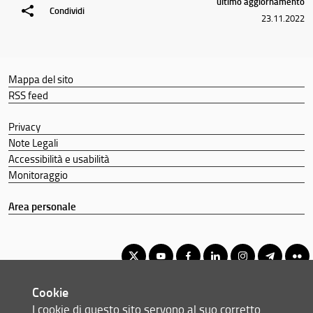
ultimo aggiornamento
Condividi
23.11.2022
Mappa del sito
RSS feed
Privacy
Note Legali
Accessibilità e usabilità
Monitoraggio
Area personale
Cookie
Corso di laurea triennale in Ingegneria civile, edile e ambientale
I cookie di questo sito servono al suo corretto